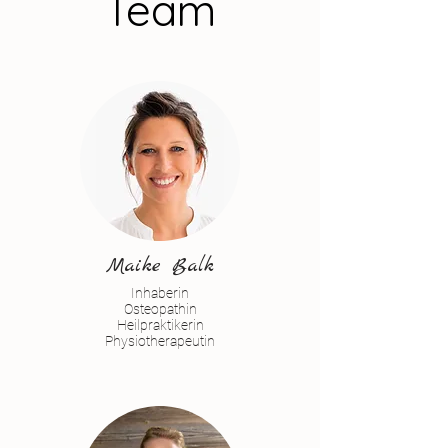
Team
Maike Balk
Inhaberin
Osteopathin
Heilpraktikerin
Physiotherapeutin