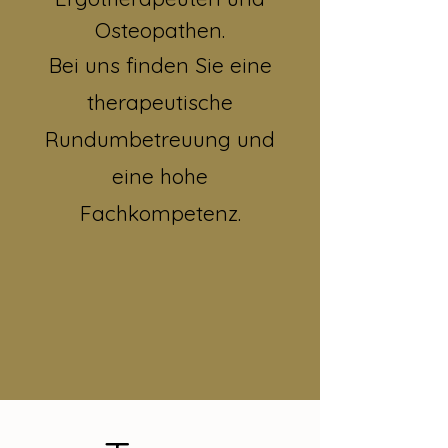
Osteopathen.
Bei uns finden Sie eine
therapeutische
Rundumbetreuung und
eine hohe
Fachkompetenz.